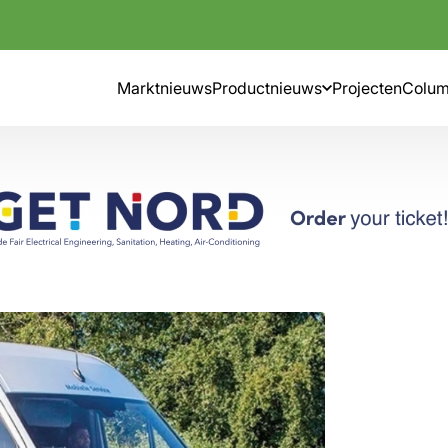
Marktnieuws
Productnieuws
Projecten
Colu