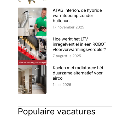
ATAG Interion: de hybride
warmtepomp zonder
buitenunit
Lees artikel
17 november 2025
Hoe werkt het LTV-
inregelventiel in een ROBOT
vloerverwarmingsverdeler?
Lees artikel
7 augustus 2025
Koelen met radiatoren: hét
duurzame alternatief voor
airco
Lees artikel
1 mei 2026
Populaire vacatures