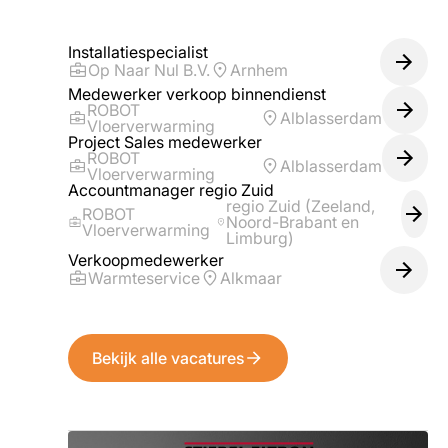
Installatiespecialist
Op Naar Nul B.V.
Arnhem
Medewerker verkoop binnendienst
ROBOT
Alblasserdam
Vloerverwarming
Project Sales medewerker
ROBOT
Alblasserdam
Vloerverwarming
Accountmanager regio Zuid
regio Zuid (Zeeland,
ROBOT
Noord-Brabant en
Vloerverwarming
Limburg)
Verkoopmedewerker
Warmteservice
Alkmaar
Bekijk alle vacatures