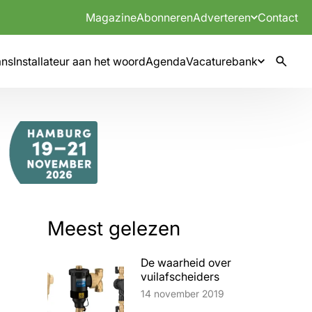
Magazine
Abonneren
Adverteren
Contact
mns
Installateur aan het woord
Agenda
Vacaturebank
Meest gelezen
De waarheid over
vuilafscheiders
Lees artikel
14 november 2019