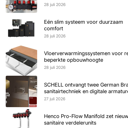
28 juli 2026
Eén slim systeem voor duurzaam
comfort
Lees artikel
28 juli 2026
Vloerverwarmingssystemen voor ren
beperkte opbouwhoogte
Lees artikel
28 juli 2026
SCHELL ontvangt twee German Br
sanitairtechniek en digitale armatu
Lees artikel
27 juli 2026
Henco Pro-Flow Manifold zet nieu
sanitaire verdelerunits
Lees artikel