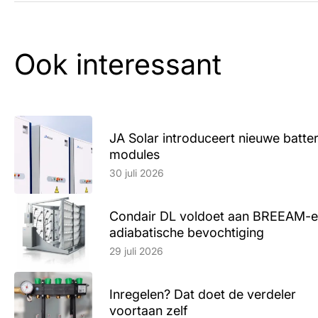
Ook interessant
JA Solar introduceert nieuwe batte
modules
Lees artikel
30 juli 2026
Condair DL voldoet aan BREEAM-e
adiabatische bevochtiging
Lees artikel
29 juli 2026
Inregelen? Dat doet de verdeler
voortaan zelf
Lees artikel