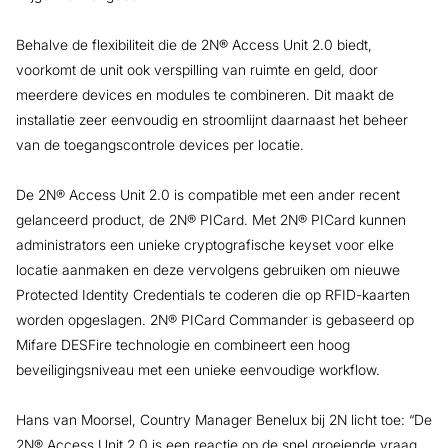
Behalve de flexibiliteit die de 2N® Access Unit 2.0 biedt,
voorkomt de unit ook verspilling van ruimte en geld, door
meerdere devices en modules te combineren. Dit maakt de
installatie zeer eenvoudig en stroomlijnt daarnaast het beheer
van de toegangscontrole devices per locatie.
De 2N® Access Unit 2.0 is compatible met een ander recent
gelanceerd product, de 2N® PICard. Met 2N® PICard kunnen
administrators een unieke cryptografische keyset voor elke
locatie aanmaken en deze vervolgens gebruiken om nieuwe
Protected Identity Credentials te coderen die op RFID-kaarten
worden opgeslagen. 2N® PICard Commander is gebaseerd op
Mifare DESFire technologie en combineert een hoog
beveiligingsniveau met een unieke eenvoudige workflow.
Hans van Moorsel, Country Manager Benelux bij 2N licht toe: “De
2N® Access Unit 2.0 is een reactie op de snel groeiende vraag