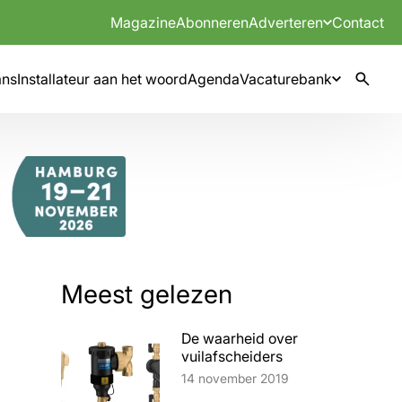
Magazine
Abonneren
Adverteren
Contact
mns
Installateur aan het woord
Agenda
Vacaturebank
Meest gelezen
De waarheid over
vuilafscheiders
Lees artikel
14 november 2019