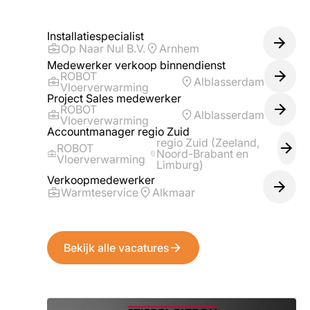
Installatiespecialist
Op Naar Nul B.V.
Arnhem
Medewerker verkoop binnendienst
ROBOT
Alblasserdam
Vloerverwarming
Project Sales medewerker
ROBOT
Alblasserdam
Vloerverwarming
Accountmanager regio Zuid
regio Zuid (Zeeland,
ROBOT
Noord-Brabant en
Vloerverwarming
Limburg)
Verkoopmedewerker
Warmteservice
Alkmaar
Bekijk alle vacatures