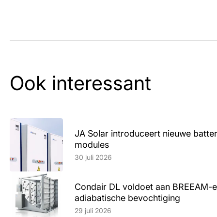
Ook interessant
JA Solar introduceert nieuwe batte
modules
Lees artikel
30 juli 2026
Condair DL voldoet aan BREEAM-e
adiabatische bevochtiging
Lees artikel
29 juli 2026