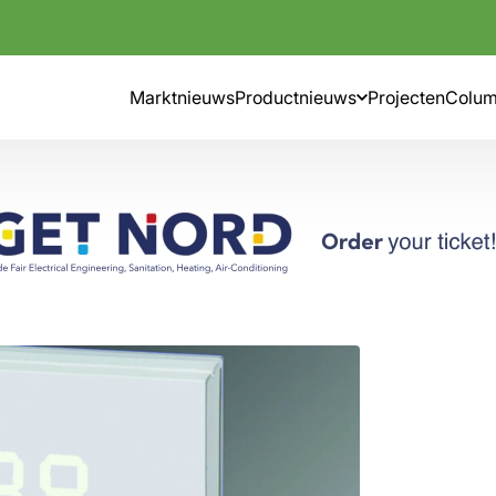
Marktnieuws
Productnieuws
Projecten
Colu