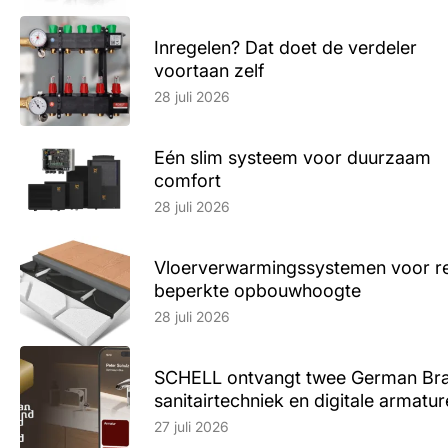
Inregelen? Dat doet de verdeler
voortaan zelf
Lees artikel
28 juli 2026
Eén slim systeem voor duurzaam
comfort
Lees artikel
28 juli 2026
Vloerverwarmingssystemen voor ren
beperkte opbouwhoogte
Lees artikel
28 juli 2026
SCHELL ontvangt twee German Br
sanitairtechniek en digitale armatu
Lees artikel
27 juli 2026