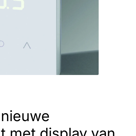
 nieuwe
t met display van