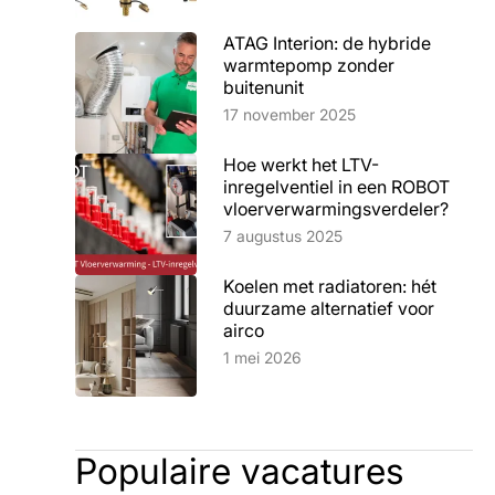
ATAG Interion: de hybride
warmtepomp zonder
buitenunit
Lees artikel
17 november 2025
Hoe werkt het LTV-
inregelventiel in een ROBOT
vloerverwarmingsverdeler?
Lees artikel
7 augustus 2025
Koelen met radiatoren: hét
duurzame alternatief voor
airco
Lees artikel
1 mei 2026
Populaire vacatures