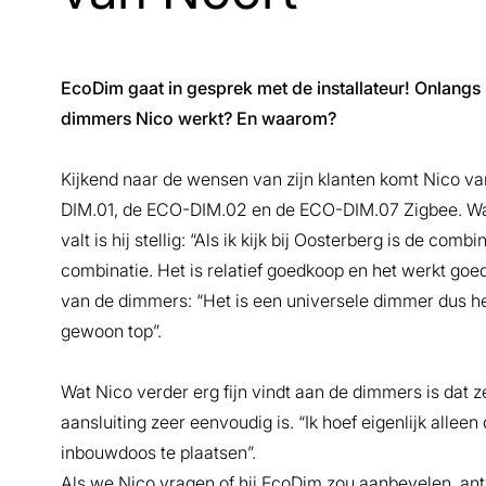
EcoDim gaat in gesprek met de installateur! Onlang
dimmers Nico werkt? En waarom?
Kijkend naar de wensen van zijn klanten komt Nico va
DIM.01, de ECO-DIM.02 en de ECO-DIM.07 Zigbee. Wa
valt is hij stellig: “Als ik kijk bij Oosterberg is de c
combinatie. Het is relatief goedkoop en het werkt goed
van de dimmers: “Het is een universele dimmer dus het 
gewoon top”.
Wat Nico verder erg fijn vindt aan de dimmers is dat z
aansluiting zeer eenvoudig is. “Ik hoef eigenlijk allee
inbouwdoos te plaatsen”.
Als we Nico vragen of hij EcoDim zou aanbevelen, antw