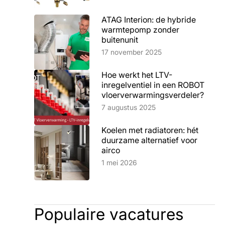
ATAG Interion: de hybride
warmtepomp zonder
buitenunit
Lees artikel
17 november 2025
Hoe werkt het LTV-
inregelventiel in een ROBOT
vloerverwarmingsverdeler?
Lees artikel
7 augustus 2025
Koelen met radiatoren: hét
duurzame alternatief voor
airco
Lees artikel
1 mei 2026
Populaire vacatures