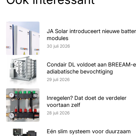
JA Solar introduceert nieuwe batte
modules
Lees artikel
30 juli 2026
Condair DL voldoet aan BREEAM-e
adiabatische bevochtiging
Lees artikel
29 juli 2026
Inregelen? Dat doet de verdeler
voortaan zelf
Lees artikel
28 juli 2026
Eén slim systeem voor duurzaam