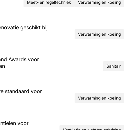
Meet- en regeltechniek
Verwarming en koeling
ovatie geschikt bij
Verwarming en koeling
and Awards voor
ren
Sanitair
we standaard voor
Verwarming en koeling
ntielen voor
Ventilatie en luchtbevochtiging