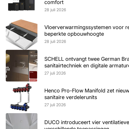
comfort
Lees artikel
28 juli 2026
Vloerverwarmingssystemen voor ren
beperkte opbouwhoogte
Lees artikel
28 juli 2026
SCHELL ontvangt twee German Br
sanitairtechniek en digitale armatu
Lees artikel
27 juli 2026
Henco Pro-Flow Manifold zet nieu
sanitaire verdelerunits
Lees artikel
27 juli 2026
DUCO introduceert vier ventilatieve
verschillende toepassingen