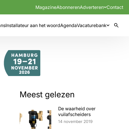
Magazine
Abonneren
Adverteren
Contact
mns
Installateur aan het woord
Agenda
Vacaturebank
Meest gelezen
De waarheid over
vuilafscheiders
Lees artikel
14 november 2019