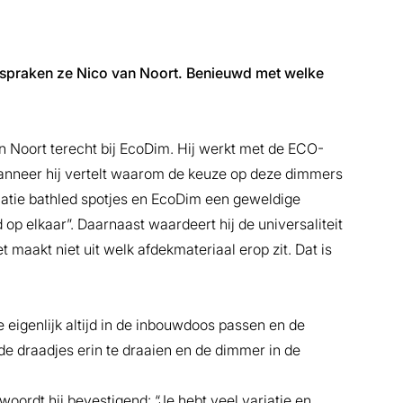
s spraken ze Nico van Noort. Benieuwd met welke
n Noort terecht bij EcoDim. Hij werkt met de ECO-
nneer hij vertelt waarom de keuze op deze dimmers
ombinatie bathled spotjes en EcoDim een geweldige
 op elkaar”. Daarnaast waardeert hij de universaliteit
maakt niet uit welk afdekmateriaal erop zit. Dat is
e eigenlijk altijd in de inbouwdoos passen en de
n de draadjes erin te draaien en de dimmer in de
oordt hij bevestigend: “Je hebt veel variatie en