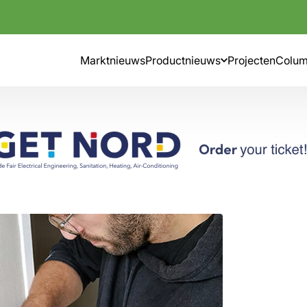
Marktnieuws
Productnieuws
Projecten
Colu