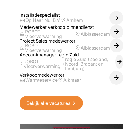
Installatiespecialist
Op Naar Nul B.V.
Arnhem
Medewerker verkoop binnendienst
ROBOT
Alblasserdam
Vloerverwarming
Project Sales medewerker
ROBOT
Alblasserdam
Vloerverwarming
Accountmanager regio Zuid
regio Zuid (Zeeland,
ROBOT
Noord-Brabant en
Vloerverwarming
Limburg)
Verkoopmedewerker
Warmteservice
Alkmaar
Bekijk alle vacatures