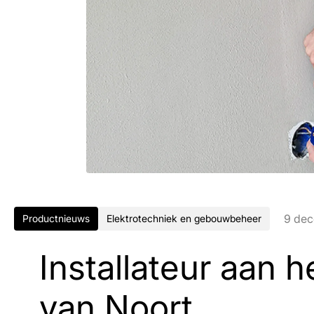
9 de
Productnieuws
Elektrotechniek en gebouwbeheer
Installateur aan 
van Noort