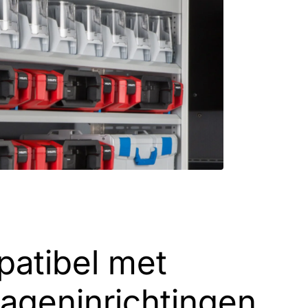
mpatibel met
wageninrichtingen