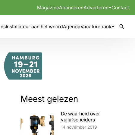
Magazine
Abonneren
Adverteren
Contact
mns
Installateur aan het woord
Agenda
Vacaturebank
Meest gelezen
De waarheid over
vuilafscheiders
Lees artikel
14 november 2019