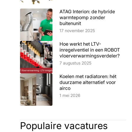
ATAG Interion: de hybride
warmtepomp zonder
buitenunit
Lees artikel
17 november 2025
Hoe werkt het LTV-
inregelventiel in een ROBOT
vloerverwarmingsverdeler?
Lees artikel
7 augustus 2025
Koelen met radiatoren: hét
duurzame alternatief voor
airco
Lees artikel
1 mei 2026
Populaire vacatures