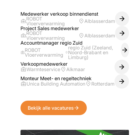
Medewerker verkoop binnendienst
ROBOT
Alblasserdam
Vloerverwarming
Project Sales medewerker
ROBOT
Alblasserdam
Vloerverwarming
Accountmanager regio Zuid
regio Zuid (Zeeland,
ROBOT
Noord-Brabant en
Vloerverwarming
Limburg)
Verkoopmedewerker
Warmteservice
Alkmaar
Monteur Meet- en regeltechniek
Unica Building Automation
Rotterdam
Bekijk alle vacatures