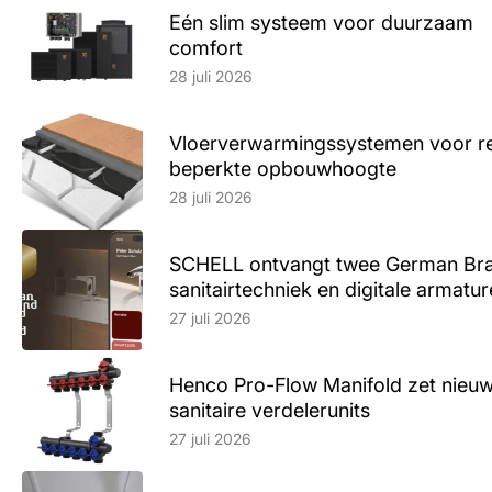
Eén slim systeem voor duurzaam
comfort
Lees artikel
28 juli 2026
Vloerverwarmingssystemen voor ren
beperkte opbouwhoogte
Lees artikel
28 juli 2026
SCHELL ontvangt twee German Br
sanitairtechniek en digitale armatu
Lees artikel
27 juli 2026
Henco Pro-Flow Manifold zet nieu
sanitaire verdelerunits
Lees artikel
27 juli 2026