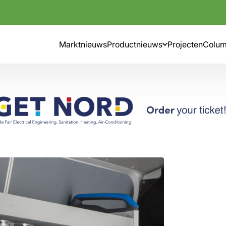
Marktnieuws
Productnieuws
Projecten
Colu