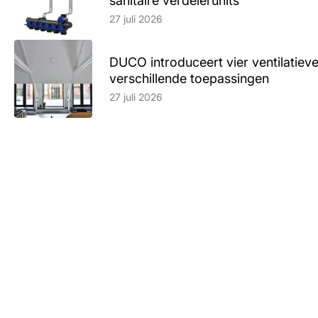
sanitaire verdelerunits
Lees artikel
27 juli 2026
DUCO introduceert vier ventilatieve
verschillende toepassingen
Lees artikel
27 juli 2026