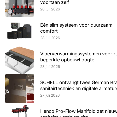
voortaan zelf
Lees artikel
28 juli 2026
Eén slim systeem voor duurzaam
comfort
Lees artikel
28 juli 2026
Vloerverwarmingssystemen voor ren
beperkte opbouwhoogte
Lees artikel
28 juli 2026
SCHELL ontvangt twee German Br
sanitairtechniek en digitale armatu
Lees artikel
27 juli 2026
Henco Pro-Flow Manifold zet nieu