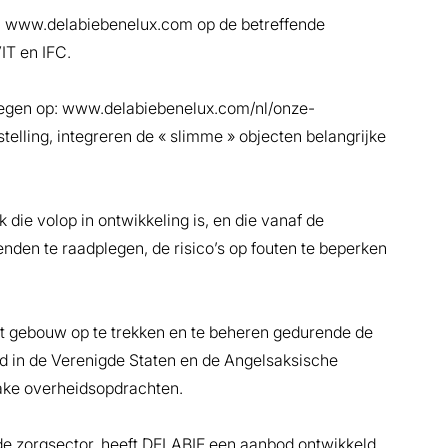
e: www.delabiebenelux.com op de betreffende
IT en IFC.
plegen op: www.delabiebenelux.com/nl/onze-
elling, integreren de « slimme » objecten belangrijke
die volop in ontwikkeling is, en die vanaf de
nden te raadplegen, de risico’s op fouten te beperken
het gebouw op te trekken en te beheren gedurende de
eid in de Verenigde Staten en de Angelsaksische
nzake overheidsopdrachten.
en de zorgsector, heeft DELABIE een aanbod ontwikkeld