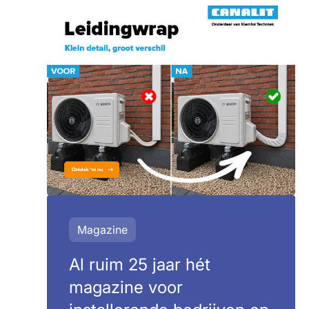
Magazine
Al ruim 25 jaar hét
magazine voor