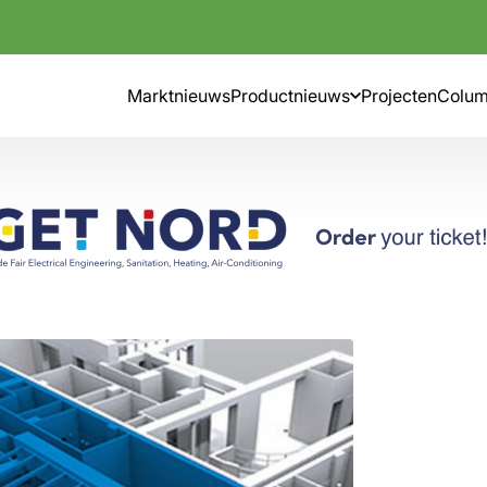
Marktnieuws
Productnieuws
Projecten
Colu