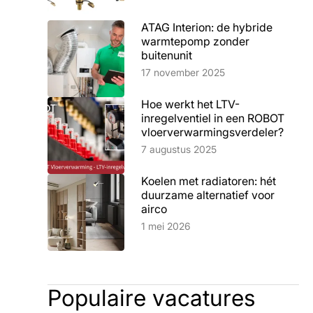
ATAG Interion: de hybride
warmtepomp zonder
buitenunit
Lees artikel
17 november 2025
Hoe werkt het LTV-
inregelventiel in een ROBOT
vloerverwarmingsverdeler?
Lees artikel
7 augustus 2025
Koelen met radiatoren: hét
duurzame alternatief voor
airco
Lees artikel
1 mei 2026
Populaire vacatures