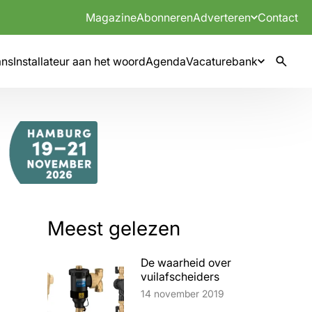
Magazine
Abonneren
Adverteren
Contact
mns
Installateur aan het woord
Agenda
Vacaturebank
Meest gelezen
De waarheid over
vuilafscheiders
Lees artikel
14 november 2019