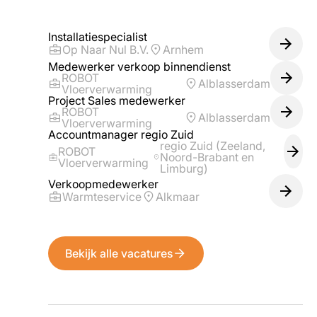
Installatiespecialist
Op Naar Nul B.V.
Arnhem
Medewerker verkoop binnendienst
ROBOT
Alblasserdam
Vloerverwarming
Project Sales medewerker
ROBOT
Alblasserdam
Vloerverwarming
Accountmanager regio Zuid
regio Zuid (Zeeland,
ROBOT
Noord-Brabant en
Vloerverwarming
Limburg)
Verkoopmedewerker
Warmteservice
Alkmaar
Bekijk alle vacatures