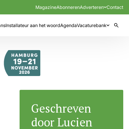
Magazine
Abonneren
Adverteren
Contact
mns
Installateur aan het woord
Agenda
Vacaturebank
Geschreven
door Lucien