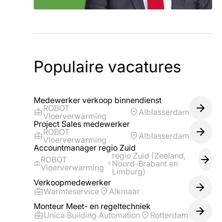
Populaire vacatures
Medewerker verkoop binnendienst
ROBOT
Alblasserdam
Vloerverwarming
Project Sales medewerker
ROBOT
Alblasserdam
Vloerverwarming
Accountmanager regio Zuid
regio Zuid (Zeeland,
ROBOT
Noord-Brabant en
Vloerverwarming
Limburg)
Verkoopmedewerker
Warmteservice
Alkmaar
Monteur Meet- en regeltechniek
Unica Building Automation
Rotterdam