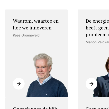
Waarom, waartoe en
De energie
hoe we innoveren
heeft geen
probleem 
Kees Groeneveld
Manon Veldk
Opzoek naar de klik
Geen aans