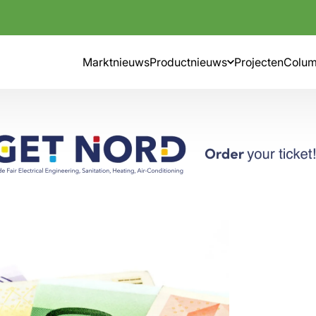
Marktnieuws
Productnieuws
Projecten
Colu