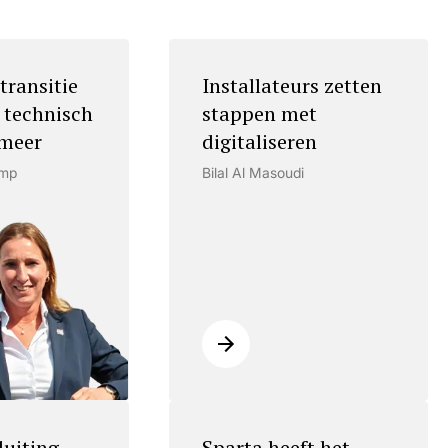
transitie
Installateurs zetten
 technisch
stappen met
meer
digitaliseren
amp
Bilal Al Masoudi
luiting
Sparta heeft het