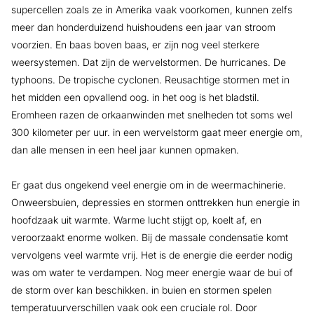
supercellen zoals ze in Amerika vaak voorkomen, kunnen zelfs
meer dan honderduizend huishoudens een jaar van stroom
voorzien. En baas boven baas, er zijn nog veel sterkere
weersystemen. Dat zijn de wervelstormen. De hurricanes. De
typhoons. De tropische cyclonen. Reusachtige stormen met in
het midden een opvallend oog. in het oog is het bladstil.
Eromheen razen de orkaanwinden met snelheden tot soms wel
300 kilometer per uur. in een wervelstorm gaat meer energie om,
dan alle mensen in een heel jaar kunnen opmaken.
Er gaat dus ongekend veel energie om in de weermachinerie.
Onweersbuien, depressies en stormen onttrekken hun energie in
hoofdzaak uit warmte. Warme lucht stijgt op, koelt af, en
veroorzaakt enorme wolken. Bij de massale condensatie komt
vervolgens veel warmte vrij. Het is de energie die eerder nodig
was om water te verdampen. Nog meer energie waar de bui of
de storm over kan beschikken. in buien en stormen spelen
temperatuurverschillen vaak ook een cruciale rol. Door