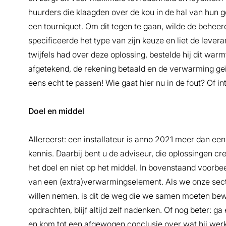
huurders die klaagden over de kou in de hal van hun
een tourniquet. Om dit tegen te gaan, wilde de beheerd
specificeerde het type van zijn keuze en liet de lever
twijfels had over deze oplossing, bestelde hij dit warm
afgetekend, de rekening betaald en de verwarming geïn
eens echt te passen! Wie gaat hier nu in de fout? Of in
Doel en middel
Allereerst: een installateur is anno 2021 meer dan een
kennis. Daarbij bent u de adviseur, die oplossingen cr
het doel en niet op het middel. In bovenstaand voorbe
van een (extra)verwarmingselement. Als we onze sect
willen nemen, is dit de weg die we samen moeten bew
opdrachten, blijf altijd zelf nadenken. Of nog beter: ga 
en kom tot een afgewogen conclusie over wat hij werke