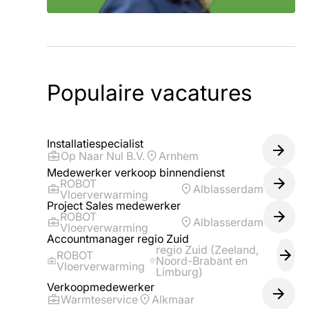
Populaire vacatures
Installatiespecialist
Op Naar Nul B.V.
Arnhem
Medewerker verkoop binnendienst
ROBOT
Alblasserdam
Vloerverwarming
Project Sales medewerker
ROBOT
Alblasserdam
Vloerverwarming
Accountmanager regio Zuid
regio Zuid (Zeeland,
ROBOT
Noord-Brabant en
Vloerverwarming
Limburg)
Verkoopmedewerker
Warmteservice
Alkmaar