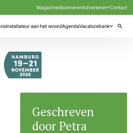
Magazine
Abonneren
Adverteren
Contact
mns
Installateur aan het woord
Agenda
Vacaturebank
Geschreven
door Petra