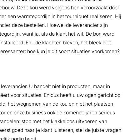
 gebouw. Deze kou werd volgens hen veroorzaakt door
er een warmtegordijn in het tourniquet realiseren. Hij
ancier deze bestellen. Hoewel de leverancier zijn
tegordijn, want ja, als de klant het wil. De bon werd
stalleerd. En…de klachten bleven, het bleek niet
teressanter: hoe kun je dit soort situaties voorkomen?
 leverancier. U handelt niet in producten, maar in
eëert voor situaties. En dus heeft u uw ogen gericht op
eld: het wegnemen van de kou en niet het plaatsen
or en onze business ook de komende jaren serieus
andelen: stop met het klakkeloos uitvoeren van
eerst goed naar je klant luisteren, stel de juiste vragen
lijk nodig heeft.