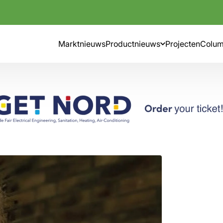
Marktnieuws
Productnieuws
Projecten
Colu