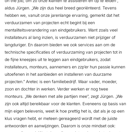
on the job, om zo onze klanten te assisteren en op te leiden”,
aldus Jürgen. „We zijn dus heel breed georiënteerd. Tevens
hebben we, vanuit onze jarenlange ervaring, gemerkt dat het
verduurzamen van projecten echt begint bij een
mentaliteitsverandering van eindgebruikers. Want zoals veel
installateurs al lang inzien, is verduurzamen niet prijziger of
langduriger. En daarom bieden we ook services aan om de
technische specificaties of verduurzaming van projecten tot in
de fijne kneepjes uit te leggen aan eindgebruikers, zodat
installateurs, monteurs, aannemers en zzp’er hun passie kunnen
uitoefenen in het aanbieden en installeren van duurzame
projecten.” Aretec is een familiebedrijf. Waar vader, moeder,
zoon en dochter in werken. Verder werken er nog twee
monteurs. „We denken met alle partijen mee”, zegt Jürgen. „We
zijn ook altijd bereikbaar voor de klanten. Eveneens op basis van
mijn eigen belevenis, weet ik hoe prettig het is, dat als je op een
klus vragen hebt, er meteen gereageerd wordt met de juiste
antwoorden en aanwijzingen. Daarom is onze mindset ook: