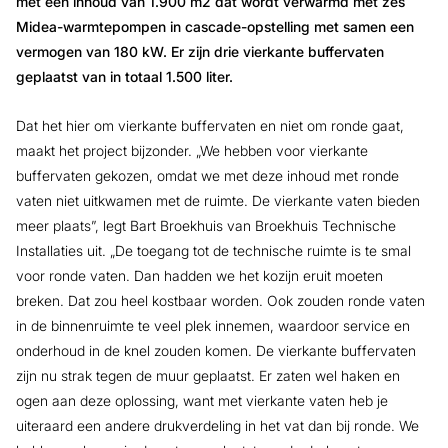
met een inhoud van 1.900 m2 dat wordt verwarmd met zes
Midea-warmtepompen in cascade-opstelling met samen een
vermogen van 180 kW. Er zijn drie vierkante buffervaten
geplaatst van in totaal 1.500 liter.
Dat het hier om vierkante buffervaten en niet om ronde gaat,
maakt het project bijzonder. „We hebben voor vierkante
buffervaten gekozen, omdat we met deze inhoud met ronde
vaten niet uitkwamen met de ruimte. De vierkante vaten bieden
meer plaats”, legt Bart Broekhuis van Broekhuis Technische
Installaties uit. „De toegang tot de technische ruimte is te smal
voor ronde vaten. Dan hadden we het kozijn eruit moeten
breken. Dat zou heel kostbaar worden. Ook zouden ronde vaten
in de binnenruimte te veel plek innemen, waardoor service en
onderhoud in de knel zouden komen. De vierkante buffervaten
zijn nu strak tegen de muur geplaatst. Er zaten wel haken en
ogen aan deze oplossing, want met vierkante vaten heb je
uiteraard een andere drukverdeling in het vat dan bij ronde. We