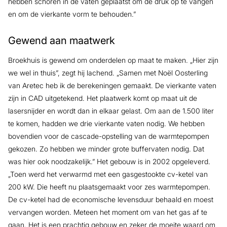
hebben schoren in de vaten geplaatst om de druk op te vangen
en om de vierkante vorm te behouden.”
Gewend aan maatwerk
Broekhuis is gewend om onderdelen op maat te maken. „Hier zijn
we wel in thuis”, zegt hij lachend. „Samen met Noël Oosterling
van Aretec heb ik de berekeningen gemaakt. De vierkante vaten
zijn in CAD uitgetekend. Het plaatwerk komt op maat uit de
lasersnijder en wordt dan in elkaar gelast. Om aan de 1.500 liter
te komen, hadden we drie vierkante vaten nodig. We hebben
bovendien voor de cascade-opstelling van de warmtepompen
gekozen. Zo hebben we minder grote buffervaten nodig. Dat
was hier ook noodzakelijk.” Het gebouw is in 2002 opgeleverd.
„Toen werd het verwarmd met een gasgestookte cv-ketel van
200 kW. Die heeft nu plaatsgemaakt voor zes warmtepompen.
De cv-ketel had de economische levensduur behaald en moest
vervangen worden. Meteen het moment om van het gas af te
gaan. Het is een prachtig gebouw en zeker de moeite waard om