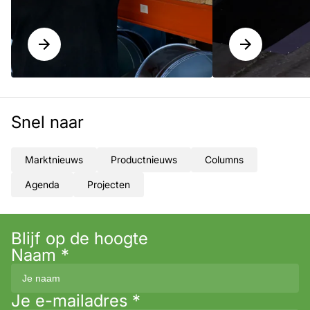
Snel naar
Marktnieuws
Productnieuws
Columns
Agenda
Projecten
Blijf op de hoogte
Naam
*
Je e-mailadres
*