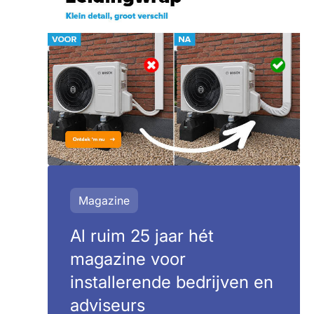
Magazine
Al ruim 25 jaar hét
magazine voor
installerende bedrijven en
adviseurs