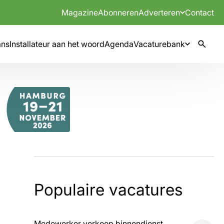
Magazine
Abonneren
Adverteren
Contact
mns
Installateur aan het woord
Agenda
Vacaturebank
Populaire vacatures
Medewerker verkoop binnendienst