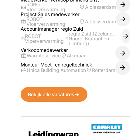
ROBOT
Alblasserdam
Vloerverwarming
Project Sales medewerker
ROBOT
Alblasserdam
Vloerverwarming
Accountmanager regio Zuid
regio Zuid (Zeeland,
ROBOT
Noord-Brabant en
Vloerverwarming
Limburg)
Verkoopmedewerker
Warmteservice
Alkmaar
Monteur Meet- en regeltechniek
Unica Building Automation
Rotterdam
Bekijk alle vacatures