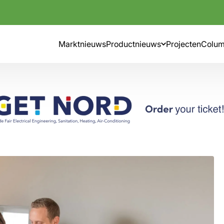
Marktnieuws
Productnieuws
Projecten
Colu