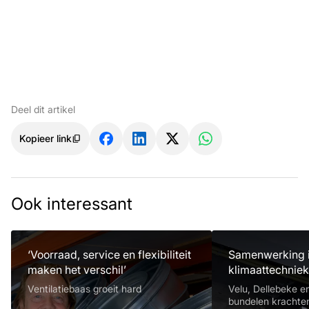
Deel dit artikel
Kopieer link
Ook interessant
‘Voorraad, service en flexibiliteit
Samenwerking 
maken het verschil’
klimaattechnie
Ventilatiebaas groeit hard
Velu, Dellebeke 
bundelen krachte