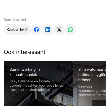
Deel dit artikel
Kopieer link
Ook interessant
Samenwerking in
Slim waterman
klimaattechniek
optimale hygiën
beheer
Velu, Dellebeke en Govatech
bundelen krachten voor opvallende
Innovatief
bioscooptransformatie in Goes
watermanagemen
ondersteunt de z