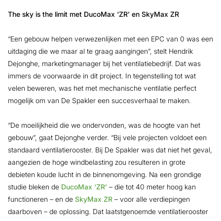
The sky is the limit met DucoMax ‘ZR’ en SkyMax ZR
“Een gebouw helpen verwezenlijken met een EPC van 0 was een
uitdaging die we maar al te graag aangingen”, stelt Hendrik
Dejonghe, marketingmanager bij het ventilatiebedrijf. Dat was
immers de voorwaarde in dit project. In tegenstelling tot wat
velen beweren, was het met mechanische ventilatie perfect
mogelijk om van De Spakler een succesverhaal te maken.
“De moeilijkheid die we ondervonden, was de hoogte van het
gebouw”, gaat Dejonghe verder. “Bij vele projecten voldoet een
standaard ventilatierooster. Bij De Spakler was dat niet het geval,
aangezien de hoge windbelasting zou resulteren in grote
debieten koude lucht in de binnenomgeving. Na een grondige
studie bleken de
DucoMax ‘ZR’
– die tot 40 meter hoog kan
functioneren – en de
SkyMax ZR
– voor alle verdiepingen
daarboven – de oplossing. Dat laatstgenoemde ventilatierooster