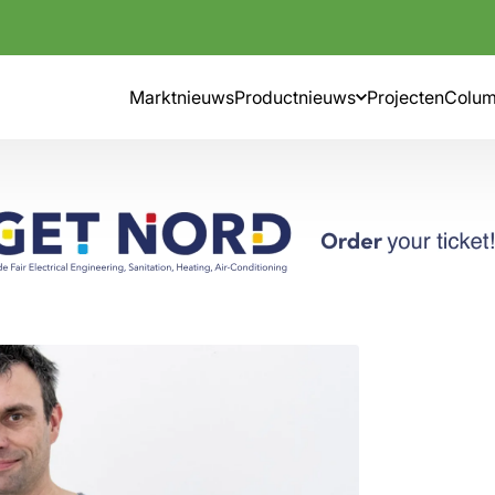
Marktnieuws
Productnieuws
Projecten
Colu