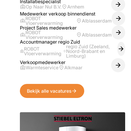
Installatiespecialist
Op Naar Nul B.V.
Arnhem
Medewerker verkoop binnendienst
ROBOT
Alblasserdam
Vloerverwarming
Project Sales medewerker
ROBOT
Alblasserdam
Vloerverwarming
Accountmanager regio Zuid
regio Zuid (Zeeland,
ROBOT
Noord-Brabant en
Vloerverwarming
Limburg)
Verkoopmedewerker
Warmteservice
Alkmaar
Bekijk alle vacatures