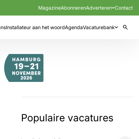
Magazine
Abonneren
Adverteren
Contact
mns
Installateur aan het woord
Agenda
Vacaturebank
Populaire vacatures