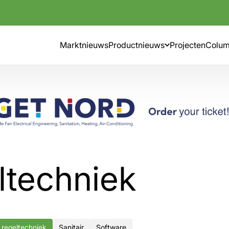
Marktnieuws
Productnieuws
Projecten
Colu
ltechniek
 regeltechniek
Sanitair
Software