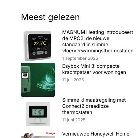
Meest gelezen
MAGNUM Heating introduceert
de MRC2: de nieuwe
standaard in slimme
vloerverwarmingsthermostaten
Lees artikel
1 september 2025
Esybox Mini 3: compacte
krachtpatser voor woningen
Lees artikel
11 juli 2025
Slimme klimaatregeling met
Connect2 draadloze
thermostaten
Lees artikel
11 juni 2025
Vernieuwde Honeywell Home