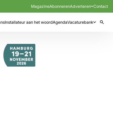
Magazine
Abonneren
Adverteren
Contact
mns
Installateur aan het woord
Agenda
Vacaturebank