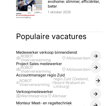
evohome: slimmer, efficiënter,
beter
Lees artikel
1 oktober 2025
Populaire vacatures
Medewerker verkoop binnendienst
ROBOT
Alblasserdam
Vloerverwarming
Project Sales medewerker
ROBOT
Alblasserdam
Vloerverwarming
Accountmanager regio Zuid
regio Zuid (Zeeland,
ROBOT
Noord-Brabant en
Vloerverwarming
Limburg)
Verkoopmedewerker
Warmteservice
Alkmaar
Monteur Meet- en regeltechniek