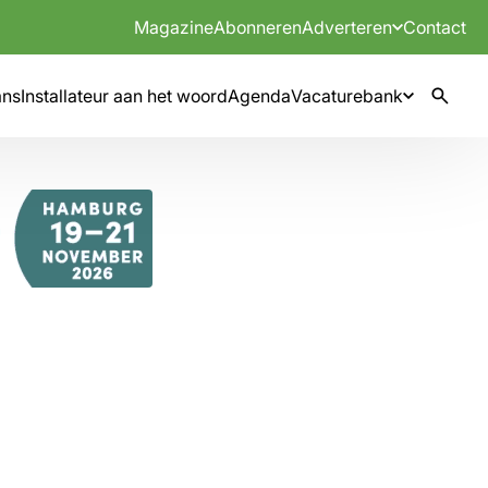
Magazine
Abonneren
Adverteren
Contact
mns
Installateur aan het woord
Agenda
Vacaturebank