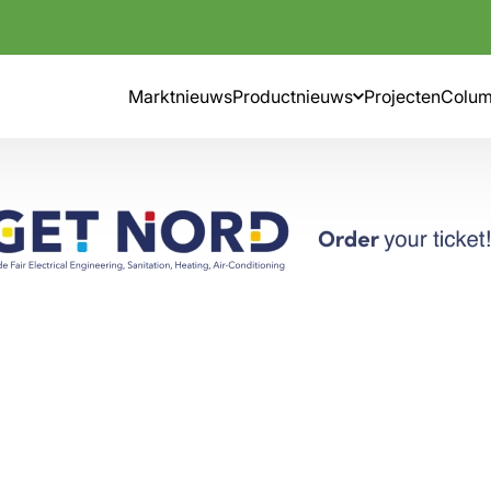
Marktnieuws
Productnieuws
Projecten
Colu